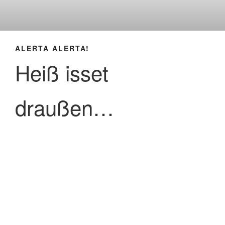
ALERTA ALERTA!
Heiß isset
draußen…
Kommt rum. Bleibt hängen.
Unsere Räume werden immer bunter, endlich wirds mal
wieder Zeit für Mucke!