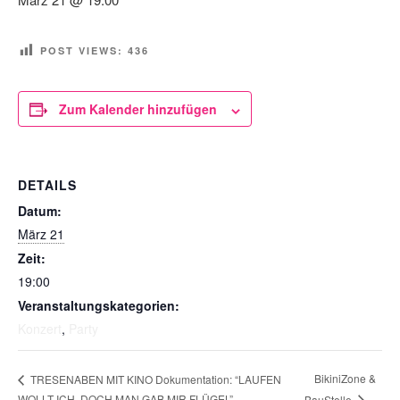
POST VIEWS:
436
Zum Kalender hinzufügen
DETAILS
Datum:
März 21
Zeit:
19:00
Veranstaltungskategorien:
Konzert
,
Party
BikiniZone &
TRESENABEN MIT KINO Dokumentation: “LAUFEN
WOLLT ICH, DOCH MAN GAB MIR FLÜGEL”
BauStelle