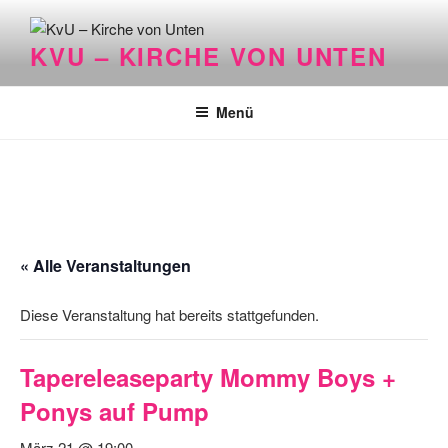
Zum
Inhalt
KVU – KIRCHE VON UNTEN
springen
Menü
« Alle Veranstaltungen
Diese Veranstaltung hat bereits stattgefunden.
Tapereleaseparty Mommy Boys +
Ponys auf Pump
März 21 @ 19:00