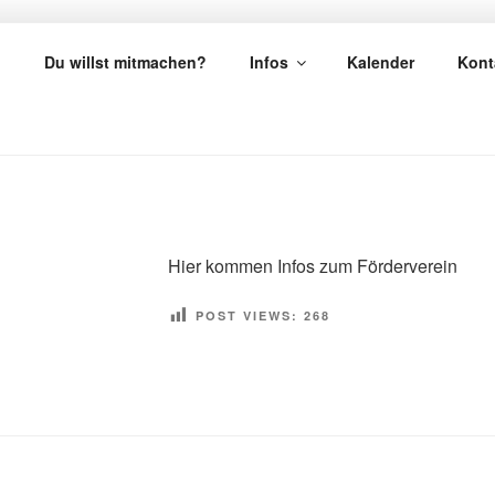
KVU – KIRCHE VON U
?
Du willst mitmachen?
Infos
Kalender
Kont
Hier kommen Infos zum Förderverein
POST VIEWS:
268