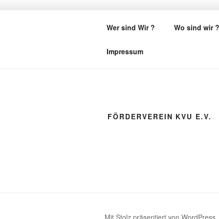
Zum
Inhalt
Wer sind Wir ?
Wo sind wir 
springen
Impressum
FÖRDERVEREIN KVU E.V.
Mit Stolz präsentiert von WordPress